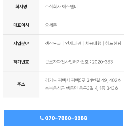
회사명
주식회사 에스앤비
대표이사
오세준
사업분야
생산도급｜인재파견｜채용대행｜헤드헌팅
허가번호
근로자파견사업허가번호 : 2020-383
경기도 평택시 평택5로 34번길 49, 402호
주소
충북음성군 맹동면 용두3길 4, 1동 343호
070-7860-9988